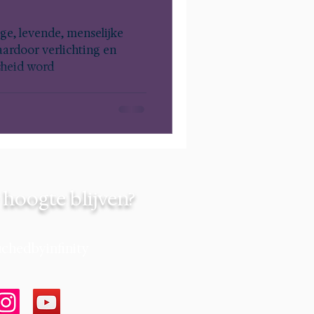
ige, levende, menselijke
aardoor verlichting en
sheid word
hoogte blijven?
chedbyinfinity