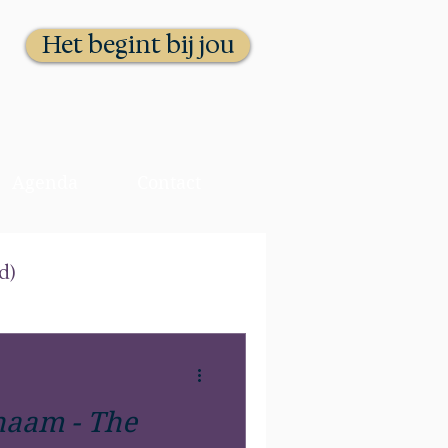
Het begint bij jou
Agenda
Contact
d)
booglijn (the arcline)
haam - The