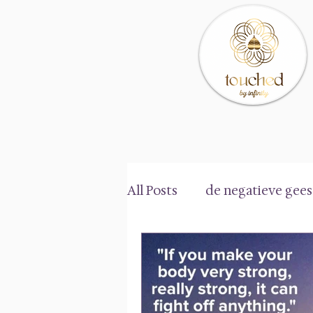
All Posts
de negatieve gees
de neutrale geest (neutral
De Aura
Het pranisch 