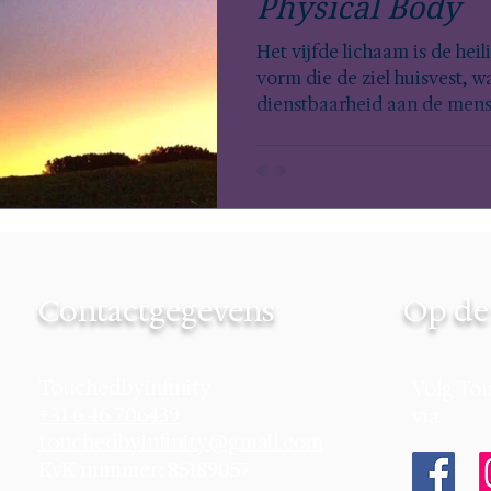
Physical Body
Het vijfde lichaam is de heil
vorm die de ziel huisvest, w
dienstbaarheid aan de men
Contactgegevens
Op de 
Touchedbyinfinity
Volg Tou
+31 6 46 706439
via:
touchedbyinfinity@gmail.com
KvK nummer: 85189057