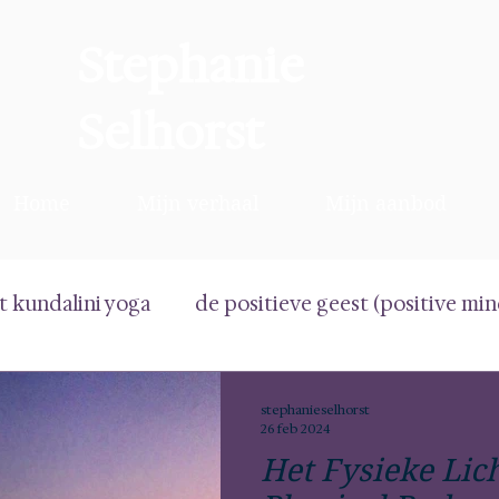
Stephanie
Selhorst
Home
Mijn verhaal
Mijn aanbod
t kundalini yoga
de positieve geest (positive min
 mind)
het fysieke lichaam (physical body)
de 
stephanieselhorst
26 feb 2024
Het Fysieke Lic
lichaam