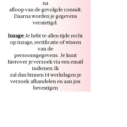
na
afloop van de gevolgde consult.
Daarna worden je gegevens
vernietigd.
Inzage:
Je hebt te allen tijde recht
op inzage, rectificatie of wissen
van de
persoonsgegevens. Je kunt
hierover je verzoek via een email
indienen. Ik
zal dan binnen 14 werkdagen je
verzoek afhandelen en aan jou
bevestigen
dat dit heeft plaatsgevonden.
Klachten:
Indien je de indruk hebt
niet rechtmatig te worden
benaderd dan