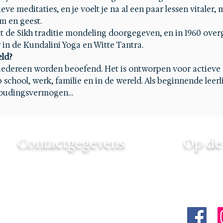
e meditaties, en je voelt je na al een paar lessen vitaler, me
m en geest.
t de Sikh traditie mondeling doorgegeven, en in 1960 over
 in de Kundalini Yoga en Witte Tantra.
eld?
iedereen worden beoefend. Het is ontworpen voor actieve
chool, werk, familie en in de wereld. Als beginnende leerli
thoudingsvermogen…
Contactgegevens
Op de 
Touchedbyinfinity
Volg Tou
+31 6 46 706439
via:
touchedbyinfinity@gmail.com
KvK nummer: 85189057