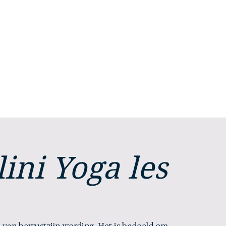
Stephanie
Selhorst
Home
Mijn verhaal
Mijn aanbod
ini Yoga les