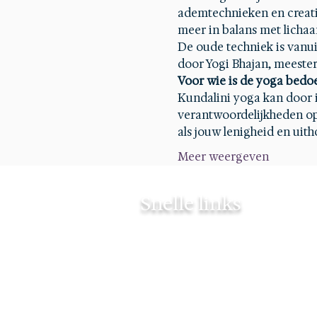
ademtechnieken en creatiev
meer in balans met lichaa
De oude techniek is vanui
door Yogi Bhajan, meester
Voor wie is de yoga bedo
Kundalini yoga kan door 
verantwoordelijkheden op s
als jouw lenigheid en ui
Meer weergeven
Snelle links
Contact
Mijn verhaal
Agenda
Mijn Blog