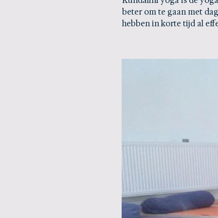
Kundalini yoga is de yog
beter om te gaan met dag
hebben in korte tijd al eff