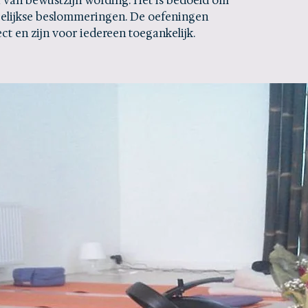
a van bewustzijn wording. Het is bedoeld om
elijkse beslommeringen. De oefeningen
ect en zijn voor iedereen toegankelijk.