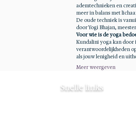
ademtechnieken en creatiev
meer in balans met lichaa
De oude techniek is vanui
door Yogi Bhajan, meester
Voor wie is de yoga bedo
Kundalini yoga kan door 
verantwoordelijkheden op s
als jouw lenigheid en ui
Meer weergeven
Snelle links
Contact
Mijn verhaal
Agenda
Mijn Blog