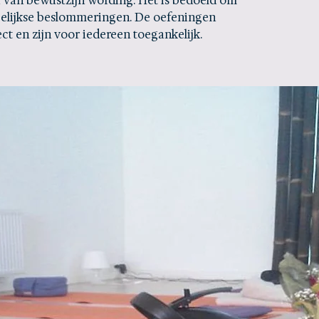
a van bewustzijn wording. Het is bedoeld om
elijkse beslommeringen. De oefeningen
ect en zijn voor iedereen toegankelijk.