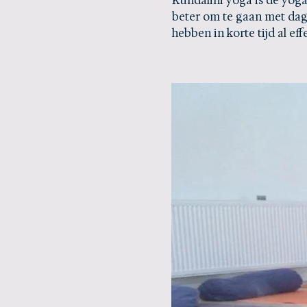
Kundalini yoga is de yog
beter om te gaan met dag
hebben in korte tijd al eff