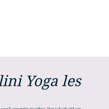
Stephanie
Selhorst
Home
Mijn verhaal
Mijn aanbod
ini Yoga les