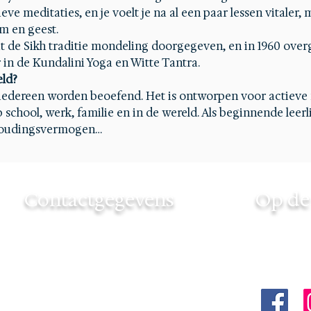
e meditaties, en je voelt je na al een paar lessen vitaler, me
m en geest.
t de Sikh traditie mondeling doorgegeven, en in 1960 over
 in de Kundalini Yoga en Witte Tantra.
eld?
iedereen worden beoefend. Het is ontworpen voor actieve
chool, werk, familie en in de wereld. Als beginnende leerli
thoudingsvermogen…
Contactgegevens
Op de 
Touchedbyinfinity
Volg Tou
+31 6 46 706439
via:
touchedbyinfinity@gmail.com
KvK nummer: 85189057