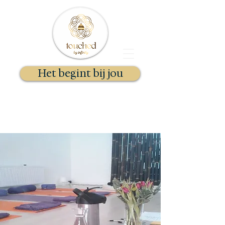
Het begint bij jou
Docent Kundalini Yoga & Gong
Essentie Therapeut
Stephanie Selhorst