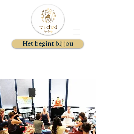
Het begint bij jou
Docent Kundalini Yoga & Gong
Essentie Therapeut
Stephanie Selhorst