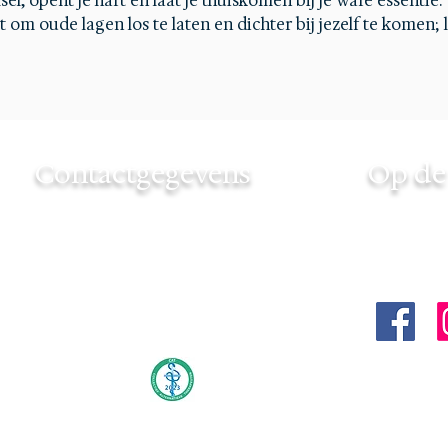
el, opent je hart en laat je thuiskomen bij je ware essentie.
 om oude lagen los te laten en dichter bij jezelf te komen; l
Contactgegevens
Op de 
Touchedbyinfinity
Volg Tou
+31 6 46 706439
via:
touchedbyinfinity@gmail.com
KvK nummer: 85189057
Lid van CAT
#touche