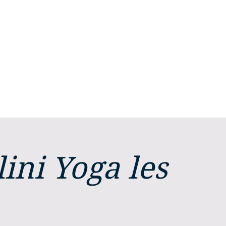
Stephanie
Selhorst
Home
Mijn verhaal
Mijn aanbod
ini Yoga les