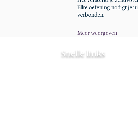
Het versterkt je zenuwstels
Elke oefening nodigt je uit
verbonden.
Meer weergeven
Snelle links
Contact
Mijn verhaal
Agenda
Mijn Blog
Mijn diploma's
Privacy policy
Cookiebeleid