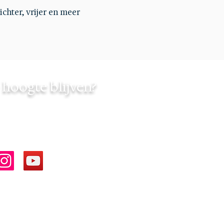
ichter, vrijer en meer 
hoogte blijven?
chedbyinfinity
dbyinfinity