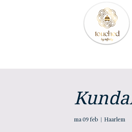
Kundal
ma 09 feb
  |  
Haarlem