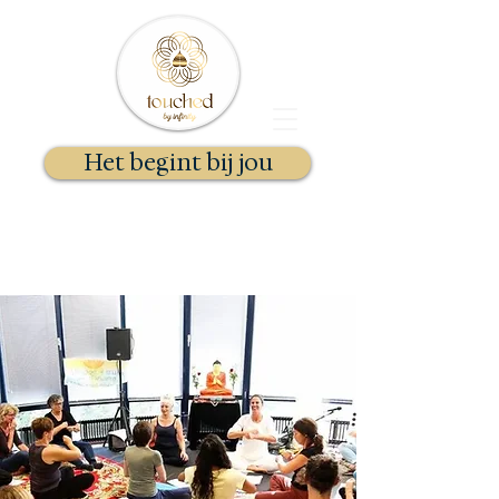
Het begint bij jou
Docent Kundalini Yoga & Gong
Essentie Therapeut
Stephanie Selhorst