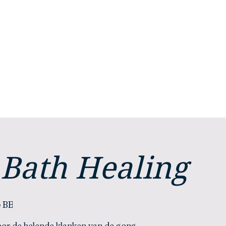
Stephanie
Selhorst
Home
Mijn verhaal
Mijn aanbod
Bath Healing
 BE