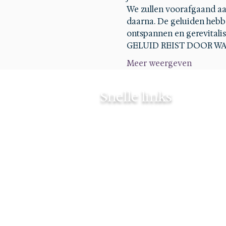
We zullen voorafgaand aa
daarna. De geluiden hebbe
ontspannen en gerevitalise
GELUID REIST DOOR WA
Meer weergeven
Snelle links
Contact
Mijn verhaal
Agenda
Mijn Blog
Mijn diploma's
Privacy policy
Cookiebeleid