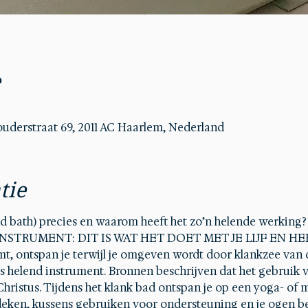
e
uderstraat 69, 2011 AC Haarlem, Nederland
tie
d bath) precies en waarom heeft het zo’n helende werking?
STRUMENT: DIT IS WAT HET DOET MET JE LIJF EN HER
mt, ontspan je terwijl je omgeven wordt door klankzee van
s helend instrument. Bronnen beschrijven dat het gebruik v
Christus. Tijdens het klank bad ontspan je op een yoga- of m
eken, kussens gebruiken voor ondersteuning en je ogen bed