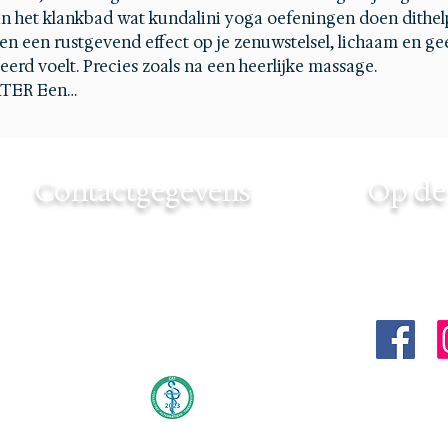
n het klankbad wat kundalini yoga oefeningen doen dithelp
n een rustgevend effect op je zenuwstelsel, lichaam en gees
erd voelt. Precies zoals na een heerlijke massage.
TER Een…
Contactgegevens
Op de 
Touchedbyinfinity
Volg Tou
+31 6 46 706439
via:
touchedbyinfinity@gmail.com
KvK nummer: 85189057
Lid van CAT
#touche