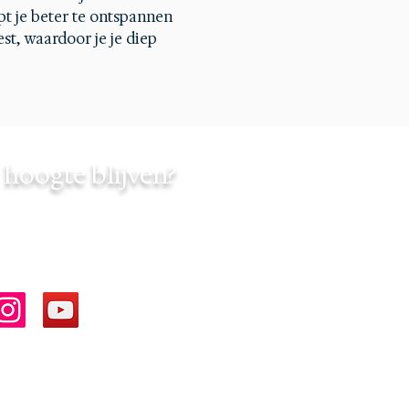
t je beter te ontspannen 
t, waardoor je je diep 
hoogte blijven?
chedbyinfinity
dbyinfinity