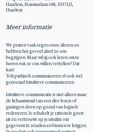
Haarlem, Erasmuslaan 148, 2037LD,
Haarlem
Meer informatie
We praten vaak tegen onze dieren en 
hebben het gevoel alsof ze ons 
begrijpen. Maar wil jij ook leren om te 
horen wat ze ons willen vertellen? Dat 
kan!
Telepathisch communiceren of ook wel 
genoemd Intuïtieve communiceren.
Intuïtieve communicatie is niet alleen maar 
de lichaamstaal van een dier lezen of 
gissingen doen op grond van logisch 
redeneren. Je schakelt je rationele geest 
uit en vertrouwt op je intuïtie om 
gegevens te zenden en binnen te krijgen. 
Je zou het ook paranormaal contact 