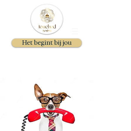
Het begint bij jou
Docent Kundalini Yoga & Gong
Essentie Therapeut
Stephanie Selhorst