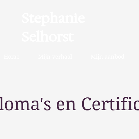
Stephanie
Selhorst
Home
Mijn verhaal
Mijn aanbod
loma's en Certifi