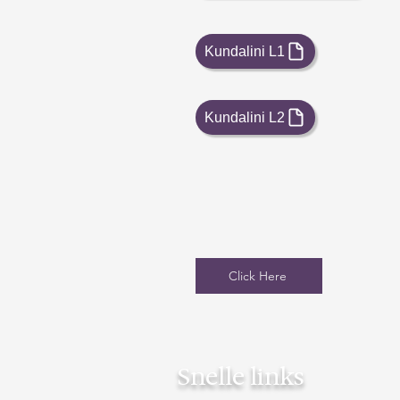
Kundalini L1
Kundalini L2
Click Here
Snelle links