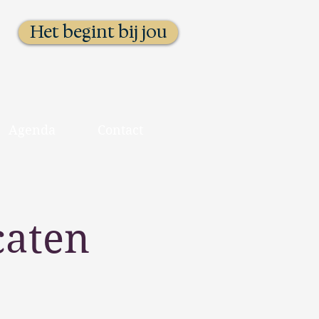
Het begint bij jou
Agenda
Contact
caten