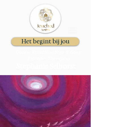
Het begint bij jou
Docent Kundalini Yoga & Gong
Essentie Therapeut
Stephanie Selhorst